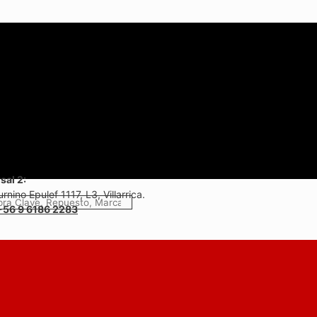
sal 2:
rnino Epulef 1117, L3, Villarrica.
+56 9 6186 2283