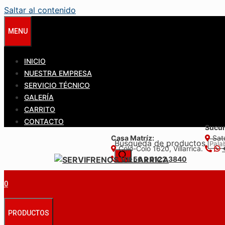
Saltar al contenido
MENU
INICIO
NUESTRA EMPRESA
SERVICIO TÉCNICO
GALERÍA
CARRITO
CONTACTO
Sucur
Casa Matríz:
Satu
Búsqueda de productos
Colo-Colo 1620, Villarrica.
+56 9 6122 3840
0
PRODUCTOS