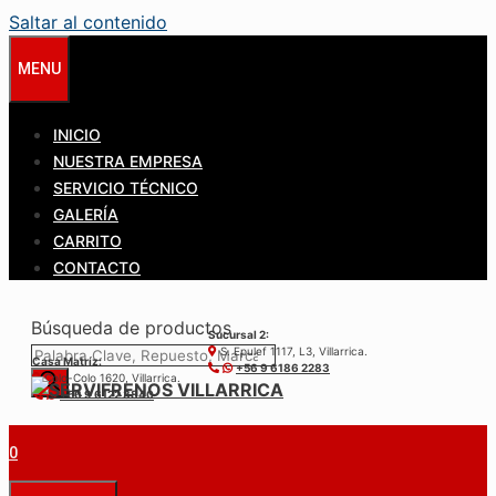
Saltar al contenido
MENU
INICIO
NUESTRA EMPRESA
SERVICIO TÉCNICO
GALERÍA
CARRITO
CONTACTO
Búsqueda de productos
Sucursal 2:
S. Epulef 1117, L3, Villarrica.
Casa Matríz:
+56 9 6186 2283
Colo-Colo 1620, Villarrica.
+56 9 6122 3840
0