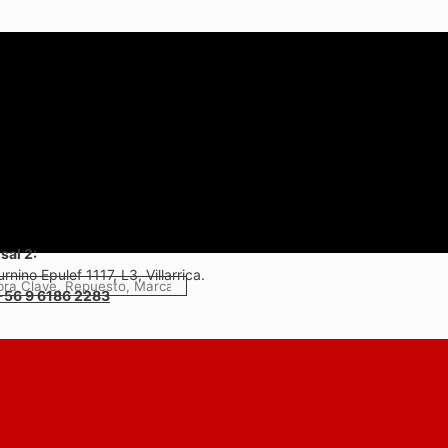
sal 2:
rnino Epulef 1117, L3, Villarrica.
+56 9 6186 2283