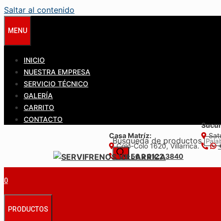
Saltar al contenido
MENU
INICIO
NUESTRA EMPRESA
SERVICIO TÉCNICO
GALERÍA
CARRITO
CONTACTO
Sucur
Casa Matríz:
Satu
Búsqueda de productos
Colo-Colo 1620, Villarrica.
+56 9 6122 3840
0
PRODUCTOS