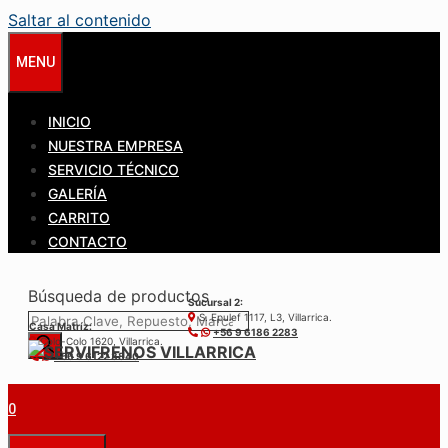
Saltar al contenido
MENU
INICIO
NUESTRA EMPRESA
SERVICIO TÉCNICO
GALERÍA
CARRITO
CONTACTO
Búsqueda de productos
Sucursal 2:
S. Epulef 1117, L3, Villarrica.
Casa Matríz:
+56 9 6186 2283
Colo-Colo 1620, Villarrica.
+56 9 6122 3840
0