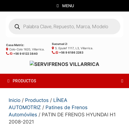
Saltar
MENU
al
contenido
Búsqueda
de
productos
Sucursal 2:
Casa Matríz:
S. Epulef 1117, L3, Villarrica.
Colo-Colo 1620, Villarrica.
+56 9 6186 2283
+56 9 6122 3840
PRODUCTOS
Inicio
/
Productos
/
LÍNEA
AUTOMOTRIZ
/
Patines de Frenos
Automóviles
/ PATIN DE FRENOS HYUNDAI H1
2008-2021