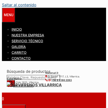
Saltar al contenido
MENU
INICIO
NUESTRA EMPRESA
SERVICIO TÉCNICO
GALERÍA
CARRITO
CONTACTO
Búsqueda de productos
Sucursal 2:
S. Epulef 1117, L3, Villarrica.
Casa Matríz:
+56 9 6186 2283
Colo-Colo 1620, Villarrica.
+56 9 6122 3840
0