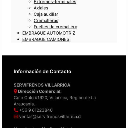
Extremos-terminales
Axiales
Caja auxiliar
Cremalleras
Fuelles de cremallera
EMBRAGUE AUTOMOTRIZ
EMBRAGUE CAMIONES
Información de Contacto
SERVIFRENOS VILLARRICA
Dirección Comercial:
Colo Colo #1620, Villarrica, Región de La
Araucanía.
+56 9 61223840
ventas@servifrenosvillarrica.cl