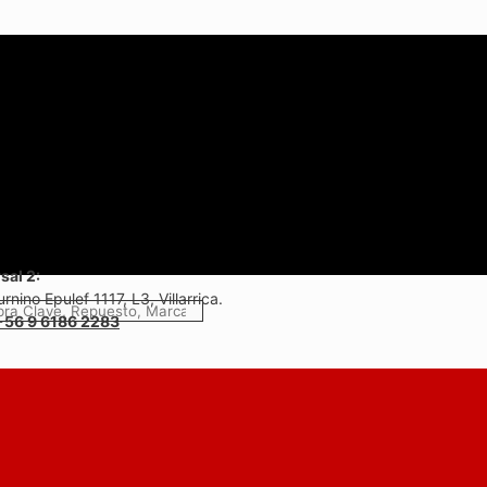
sal 2:
rnino Epulef 1117, L3, Villarrica.
+56 9 6186 2283