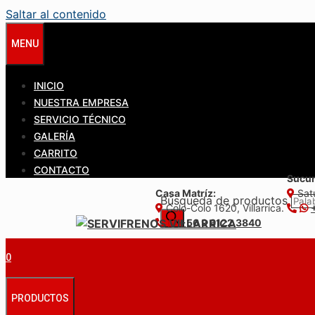
Saltar al contenido
MENU
INICIO
NUESTRA EMPRESA
SERVICIO TÉCNICO
GALERÍA
CARRITO
CONTACTO
Sucur
Casa Matríz:
Satu
Búsqueda de productos
Colo-Colo 1620, Villarrica.
+56 9 6122 3840
0
PRODUCTOS