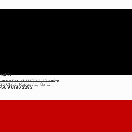
sal 2:
rnino Epulef 1117, L3, Villarrica.
+56 9 6186 2283