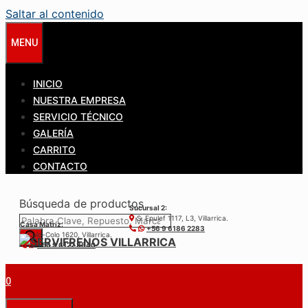
Saltar al contenido
MENU
INICIO
NUESTRA EMPRESA
SERVICIO TÉCNICO
GALERÍA
CARRITO
CONTACTO
Búsqueda de productos
Sucursal 2:
S. Epulef 1117, L3, Villarrica.
Casa Matríz:
+56 9 6186 2283
Colo-Colo 1620, Villarrica.
+56 9 6122 3840
0