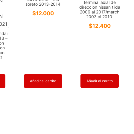
terminal axial de
soreto 2013-2014
direccion nissan tiida
2006 al 2017/march
$
12.000
2003 al 2010
$
12.400
ndai
13 –
on
yon
yon
21
Añadir al carrito
Añadir al carrito