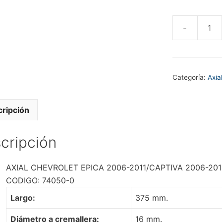
AXIAL
CHEVROLE
EPICA
2006-
Categoría:
Axia
2011/CAPTI
2006-
2018
ripción
-
DAEWOO
cripción
LEGANZA
1997-
AXIAL CHEVROLET EPICA 2006-2011/CAPTIVA 2006-20
2002
CODIGO: 74050-0
cantidad
Largo:
375 mm.
Diámetro a cremallera:
16 mm.