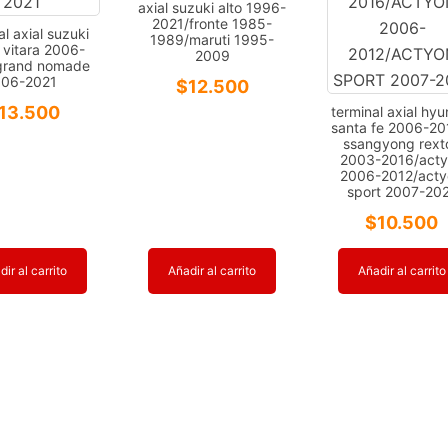
axial suzuki alto 1996-
2021/fronte 1985-
al axial suzuki
1989/maruti 1995-
 vitara 2006-
2009
grand nomade
006-2021
$
12.500
13.500
terminal axial hyu
santa fe 2006-20
ssangyong rext
2003-2016/act
2006-2012/act
sport 2007-20
$
10.500
ir al carrito
Añadir al carrito
Añadir al carrito