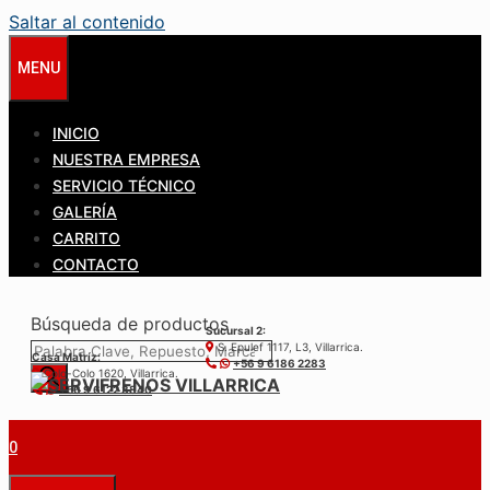
Saltar al contenido
MENU
INICIO
NUESTRA EMPRESA
SERVICIO TÉCNICO
GALERÍA
CARRITO
CONTACTO
Búsqueda de productos
Sucursal 2:
S. Epulef 1117, L3, Villarrica.
Casa Matríz:
+56 9 6186 2283
Colo-Colo 1620, Villarrica.
+56 9 6122 3840
0