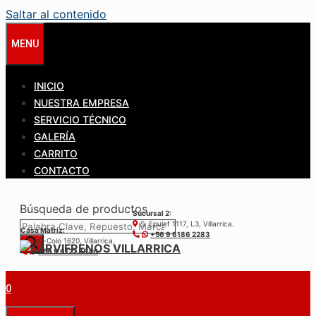
Saltar al contenido
MENU
INICIO
NUESTRA EMPRESA
SERVICIO TÉCNICO
GALERÍA
CARRITO
CONTACTO
Búsqueda de productos
Sucursal 2:
S. Epulef 1117, L3, Villarrica.
Casa Matríz:
+56 9 6186 2283
Colo-Colo 1620, Villarrica.
+56 9 6122 3840
0