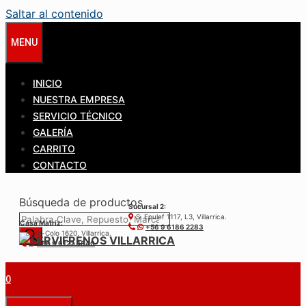
Saltar al contenido
MENU
INICIO
NUESTRA EMPRESA
SERVICIO TÉCNICO
GALERÍA
CARRITO
CONTACTO
Búsqueda de productos
Sucursal 2:
S. Epulef 1117, L3, Villarrica.
Casa Matríz:
+56 9 6186 2283
Colo-Colo 1620, Villarrica.
+56 9 6122 3840
0