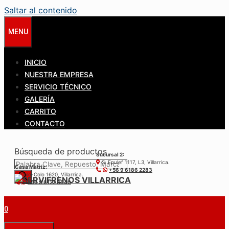
Saltar al contenido
MENU
INICIO
NUESTRA EMPRESA
SERVICIO TÉCNICO
GALERÍA
CARRITO
CONTACTO
Búsqueda de productos
Sucursal 2:
S. Epulef 1117, L3, Villarrica.
Casa Matríz:
+56 9 6186 2283
Colo-Colo 1620, Villarrica.
+56 9 6122 3840
0