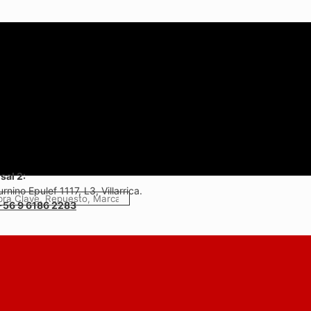
sal 2:
rnino Epulef 1117, L3, Villarrica.
+56 9 6186 2283