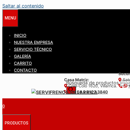
Saltar al contenido
MENU
INICIO
NUESTRA EMPRESA
SERVICIO TÉCNICO
GALERÍA
CARRITO
CONTACTO
Sucur
Casa Matríz:
Satu
Búsqueda de productos
Colo-Colo 1620, Villarrica.
+56 9 6122 3840
0
PRODUCTOS