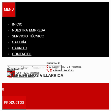
Saltar
MENU
al
contenido
INICIO
NUESTRA EMPRESA
SERVICIO TÉCNICO
GALERÍA
CARRITO
CONTACTO
Sucursal 2:
Búsqueda
S. Epulef 1117, L3, Villarrica.
Casa Matríz:
+56 9 6186 2283
de
Colo-Colo 1620, Villarrica.
+56 9 6122 3840
productos
0
PRODUCTOS