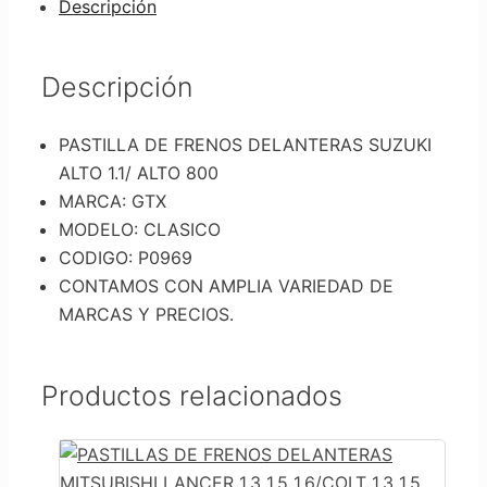
SUZUKI
Descripción
ALTO
1.1/
ALTO
Descripción
800
cantidad
PASTILLA DE FRENOS DELANTERAS SUZUKI
ALTO 1.1/ ALTO 800
MARCA: GTX
MODELO: CLASICO
CODIGO: P0969
CONTAMOS CON AMPLIA VARIEDAD DE
MARCAS Y PRECIOS.
Productos relacionados