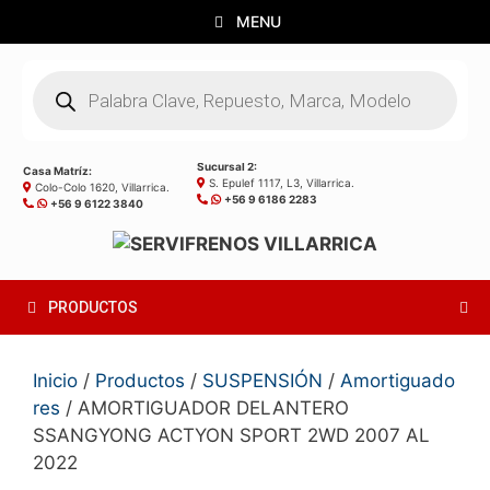
Saltar
MENU
al
contenido
Búsqueda
de
productos
Sucursal 2:
Casa Matríz:
S. Epulef 1117, L3, Villarrica.
Colo-Colo 1620, Villarrica.
+56 9 6186 2283
+56 9 6122 3840
PRODUCTOS
Inicio
/
Productos
/
SUSPENSIÓN
/
Amortiguado
res
/ AMORTIGUADOR DELANTERO
SSANGYONG ACTYON SPORT 2WD 2007 AL
2022