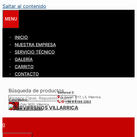
Saltar al contenido
MENU
INICIO
NUESTRA EMPRESA
SERVICIO TÉCNICO
GALERÍA
CARRITO
CONTACTO
Búsqueda de productos
Sucursal 2:
S. Epulef 1117, L3, Villarrica.
Casa Matríz:
+56 9 6186 2283
Colo-Colo 1620, Villarrica.
+56 9 6122 3840
0