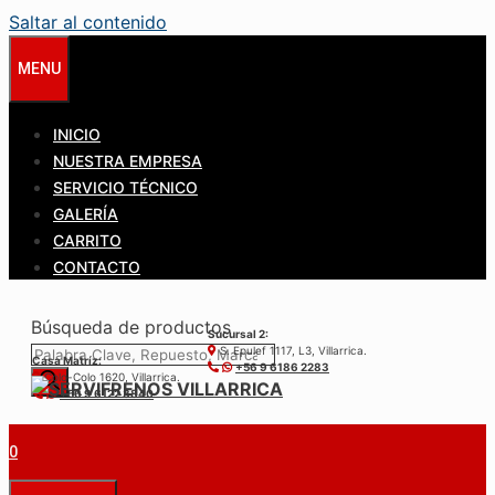
Saltar al contenido
MENU
INICIO
NUESTRA EMPRESA
SERVICIO TÉCNICO
GALERÍA
CARRITO
CONTACTO
Búsqueda de productos
Sucursal 2:
S. Epulef 1117, L3, Villarrica.
Casa Matríz:
+56 9 6186 2283
Colo-Colo 1620, Villarrica.
+56 9 6122 3840
0