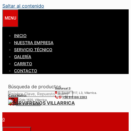
Saltar al contenido
MENU
INICIO
NUESTRA EMPRESA
SERVICIO TÉCNICO
GALERÍA
CARRITO
CONTACTO
Búsqueda de productos
Sucursal 2:
S. Epulef 1117, L3, Villarrica.
Casa Matríz:
+56 9 6186 2283
Colo-Colo 1620, Villarrica.
+56 9 6122 3840
0