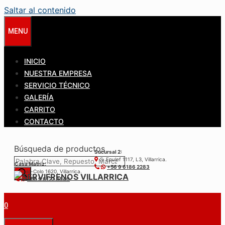
Saltar al contenido
MENU
INICIO
NUESTRA EMPRESA
SERVICIO TÉCNICO
GALERÍA
CARRITO
CONTACTO
Búsqueda de productos
Sucursal 2:
S. Epulef 1117, L3, Villarrica.
Casa Matríz:
+56 9 6186 2283
Colo-Colo 1620, Villarrica.
+56 9 6122 3840
0