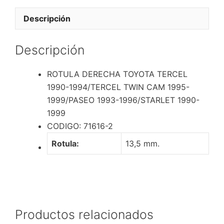
1994/TERCEL
TWIN
Descripción
CAM
1995-
Descripción
1999/PASEO
1993-
ROTULA DERECHA TOYOTA TERCEL
1996/STARLET
1990-1994/TERCEL TWIN CAM 1995-
1990-
1999/PASEO 1993-1996/STARLET 1990-
1999
1999
cantidad
CODIGO: 71616-2
Rotula:
13,5 mm.
Productos relacionados