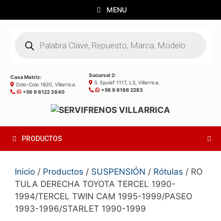
Saltar
MENU
al
contenido
Búsqueda
de
productos
Sucursal 2:
Casa Matríz:
S. Epulef 1117, L3, Villarrica.
Colo-Colo 1620, Villarrica.
+56 9 6186 2283
+56 9 6122 3840
PRODUCTOS
Inicio
/
Productos
/
SUSPENSIÓN
/
Rótulas
/ RO
TULA DERECHA TOYOTA TERCEL 1990-
1994/TERCEL TWIN CAM 1995-1999/PASEO
1993-1996/STARLET 1990-1999