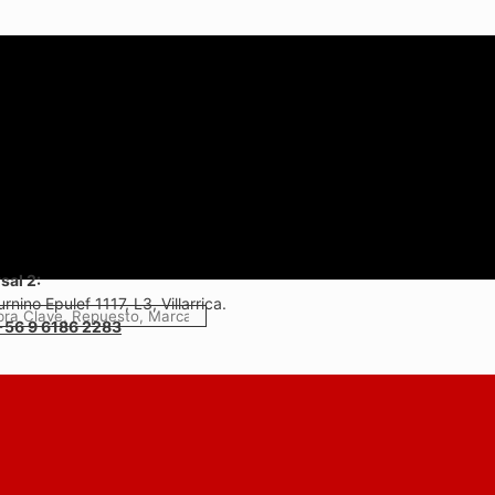
sal 2:
rnino Epulef 1117, L3, Villarrica.
+56 9 6186 2283