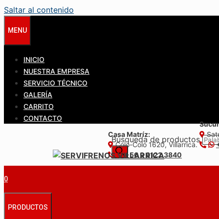
Saltar al contenido
MENU
INICIO
NUESTRA EMPRESA
SERVICIO TÉCNICO
GALERÍA
CARRITO
CONTACTO
Sucur
Casa Matríz:
Satu
Búsqueda de productos
Colo-Colo 1620, Villarrica.
+56 9 6122 3840
0
PRODUCTOS