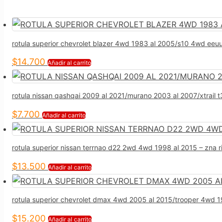
rotula superior chevrolet blazer 4wd 1983 al 2005/s10 4wd eeuu
$
14.700
Añadir al carrito
rotula nissan qashqai 2009 al 2021/murano 2003 al 2007/xtrail t
$
7.700
Añadir al carrito
rotula superior nissan terrnao d22 2wd 4wd 1998 al 2015 – zna r
$
13.500
Añadir al carrito
rotula superior chevrolet dmax 4wd 2005 al 2015/trooper 4wd 1
$
15.200
Añadir al carrito