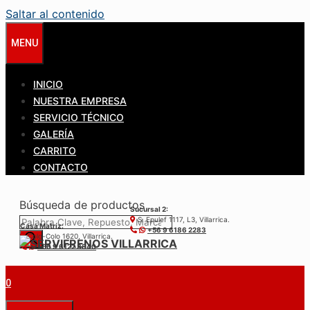
Saltar al contenido
MENU
INICIO
NUESTRA EMPRESA
SERVICIO TÉCNICO
GALERÍA
CARRITO
CONTACTO
Búsqueda de productos
Sucursal 2:
S. Epulef 1117, L3, Villarrica.
Casa Matríz:
+56 9 6186 2283
Colo-Colo 1620, Villarrica.
+56 9 6122 3840
0