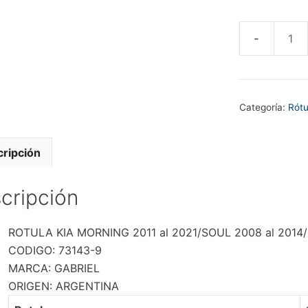
ROTULA
KIA
MORNING
2011
Categoría:
Rótu
al
2021/SOUL
2008
ripción
al
2014/RIO
cripción
2012
al
ROTULA KIA MORNING 2011 al 2021/SOUL 2008 al 2014/R
2021
CODIGO: 73143-9
cantidad
MARCA: GABRIEL
ORIGEN: ARGENTINA