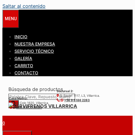
Saltar al contenido
MENU
INICIO
NUESTRA EMPRESA
SERVICIO TÉCNICO
GALERÍA
CARRITO
CONTACTO
Búsqueda de productos
Sucursal 2:
S. Epulef 1117, L3, Villarrica.
Casa Matríz:
+56 9 6186 2283
Colo-Colo 1620, Villarrica.
+56 9 6122 3840
0