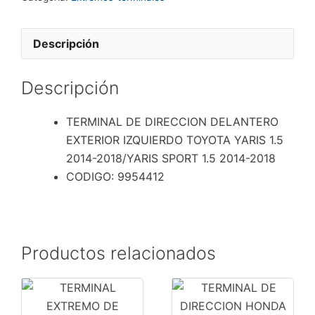
EXTERIOR
IZQUIERDO
TOYOTA
Descripción
YARIS
1.5
Descripción
2014-
2018/YARIS
TERMINAL DE DIRECCION DELANTERO
SPORT
EXTERIOR IZQUIERDO TOYOTA YARIS 1.5
1.5
2014-2018/YARIS SPORT 1.5 2014-2018
2014-
CODIGO: 9954412
2018
cantidad
Productos relacionados