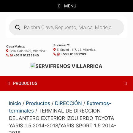
Saltar
MENU
al
contenido
Búsqueda
de
productos
Sucursal 2:
Casa Matríz:
S. Epulef 1117, L3, Villarrica.
Colo-Colo 1620, Villarrica.
+56 9 6186 2283
+56 9 6122 3840
PRODUCTOS
Inicio
/
Productos
/
DIRECCIÓN
/
Extremos-
terminales
/ TERMINAL DE DIRECCION
DELANTERO EXTERIOR IZQUIERDO TOYOTA
YARIS 1.5 2014-2018/YARIS SPORT 1.5 2014-
2018