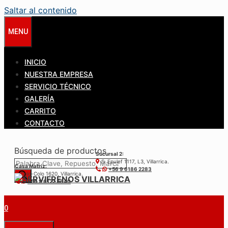
Saltar al contenido
MENU
INICIO
NUESTRA EMPRESA
SERVICIO TÉCNICO
GALERÍA
CARRITO
CONTACTO
Búsqueda de productos
Sucursal 2:
S. Epulef 1117, L3, Villarrica.
Casa Matríz:
+56 9 6186 2283
Colo-Colo 1620, Villarrica.
+56 9 6122 3840
0