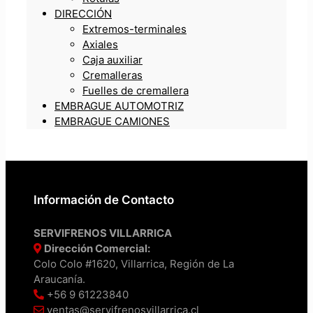
DIRECCIÓN
Extremos-terminales
Axiales
Caja auxiliar
Cremalleras
Fuelles de cremallera
EMBRAGUE AUTOMOTRIZ
EMBRAGUE CAMIONES
Información de Contacto
SERVIFRENOS VILLARRICA
Dirección Comercial:
Colo Colo #1620, Villarrica, Región de La
Araucanía.
+56 9 61223840
ventas@servifrenosvillarrica.cl