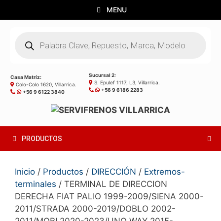
Saltar
MENU
al
contenido
Búsqueda
de
productos
Sucursal 2:
Casa Matríz:
S. Epulef 1117, L3, Villarrica.
Colo-Colo 1620, Villarrica.
+56 9 6186 2283
+56 9 6122 3840
PRODUCTOS
Inicio
/
Productos
/
DIRECCIÓN
/
Extremos-
terminales
/ TERMINAL DE DIRECCION
DERECHA FIAT PALIO 1999-2009/SIENA 2000-
2011/STRADA 2000-2019/DOBLO 2002-
2011/MOBI 2020-2023/UNO WAY 2015-