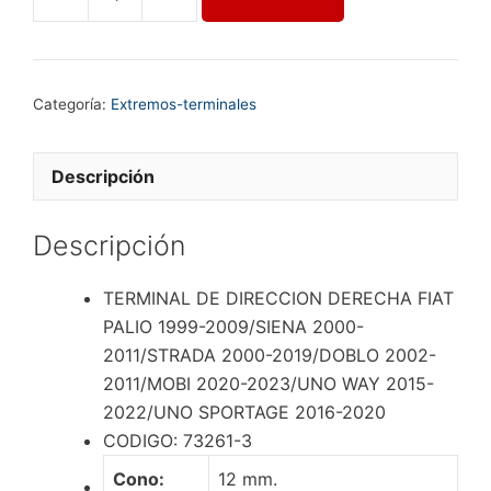
TERMINAL
DE
DIRECCION
DERECHA
Categoría:
Extremos-terminales
FIAT
PALIO
1999-
Descripción
2009/SIENA
2000-
Descripción
2011/STRADA
2000-
TERMINAL DE DIRECCION DERECHA FIAT
2019/DOBLO
PALIO 1999-2009/SIENA 2000-
2002-
2011/STRADA 2000-2019/DOBLO 2002-
2011/MOBI
2011/MOBI 2020-2023/UNO WAY 2015-
2020-
2022/UNO SPORTAGE 2016-2020
2023/UNO
CODIGO: 73261-3
WAY
2015-
Cono:
12 mm.