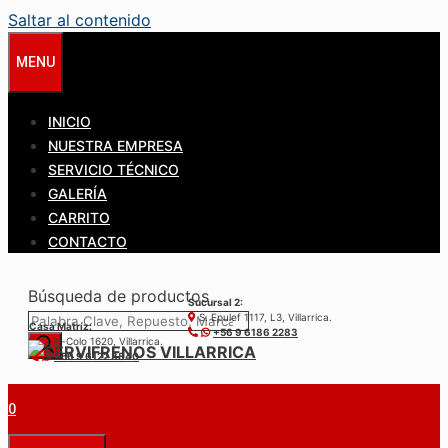
Saltar al contenido
MENU
INICIO
NUESTRA EMPRESA
SERVICIO TÉCNICO
GALERÍA
CARRITO
CONTACTO
Búsqueda de productos
Sucursal 2:
S. Epulef 1117, L3, Villarrica.
Casa Matríz:
+56 9 6186 2283
Colo-Colo 1620, Villarrica.
+56 9 6122 3840
0