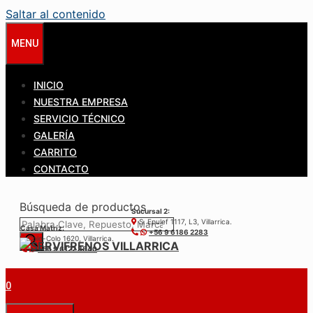
Saltar al contenido
MENU
INICIO
NUESTRA EMPRESA
SERVICIO TÉCNICO
GALERÍA
CARRITO
CONTACTO
Búsqueda de productos
Sucursal 2:
S. Epulef 1117, L3, Villarrica.
Casa Matríz:
+56 9 6186 2283
Colo-Colo 1620, Villarrica.
+56 9 6122 3840
0