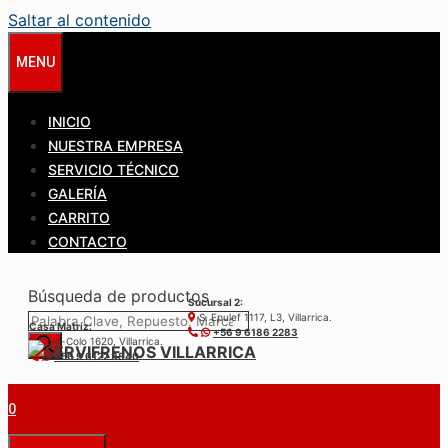
Saltar al contenido
MENU
INICIO
NUESTRA EMPRESA
SERVICIO TÉCNICO
GALERÍA
CARRITO
CONTACTO
Búsqueda de productos
Sucursal 2:
S. Epulef 1117, L3, Villarrica.
Casa Matríz:
+56 9 6186 2283
Colo-Colo 1620, Villarrica.
+56 9 6122 3840
0