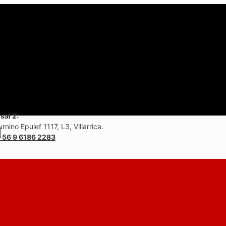
sal 2:
rnino Epulef 1117, L3, Villarrica.
+56 9 6186 2283