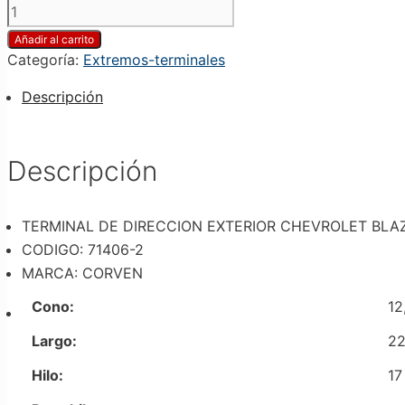
TERMINAL
DE
Añadir al carrito
DIRECCION
Categoría:
Extremos-terminales
EXTERIOR
CHEVROLET
Descripción
BLAZER
S10
4WD
Descripción
1983-
2005/S10
4WD
TERMINAL DE DIRECCION EXTERIOR CHEVROLET BLAZ
1994-
CODIGO: 71406-2
2004/S10
MARCA: CORVEN
APACHE
Cono:
12
1997-
2012
Largo:
2
cantidad
Hilo:
17