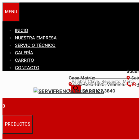
Saltar
MENU
al
contenido
INICIO
NUESTRA EMPRESA
SERVICIO TÉCNICO
GALERÍA
CARRITO
CONTACTO
Sucur
Casa Matríz:
Satu
Búsqueda
Colo-Colo 1620, Villarrica.
de
+56 9 6122 3840
productos
0
PRODUCTOS