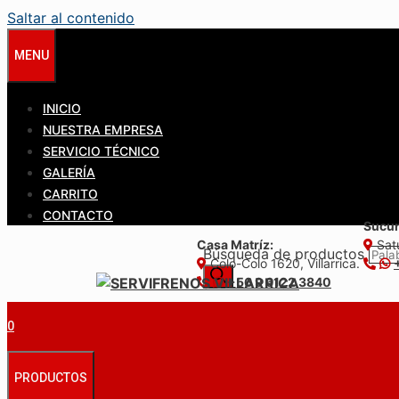
Saltar al contenido
MENU
INICIO
NUESTRA EMPRESA
SERVICIO TÉCNICO
GALERÍA
CARRITO
CONTACTO
Sucur
Casa Matríz:
Satu
Búsqueda de productos
Colo-Colo 1620, Villarrica.
+56 9 6122 3840
0
PRODUCTOS