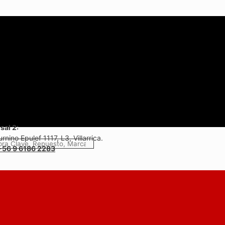
sal 2:
rnino Epulef 1117, L3, Villarrica.
+56 9 6186 2283