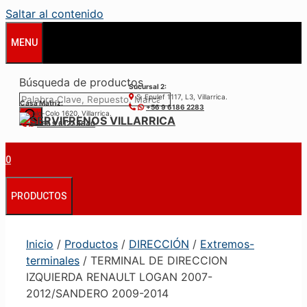
Saltar al contenido
MENU
Búsqueda de productos
Sucursal 2:
S. Epulef 1117, L3, Villarrica.
Casa Matríz:
+56 9 6186 2283
Colo-Colo 1620, Villarrica.
+56 9 6122 3840
0
PRODUCTOS
Inicio
/
Productos
/
DIRECCIÓN
/
Extremos-
terminales
/ TERMINAL DE DIRECCION
IZQUIERDA RENAULT LOGAN 2007-
2012/SANDERO 2009-2014