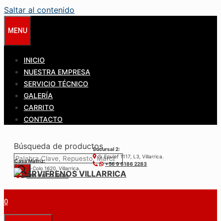
Saltar al contenido
MENU
INICIO
NUESTRA EMPRESA
SERVICIO TÉCNICO
GALERÍA
CARRITO
CONTACTO
Búsqueda de productos
Sucursal 2:
S. Epulef 1117, L3, Villarrica.
Casa Matríz:
+56 9 6186 2283
Colo-Colo 1620, Villarrica.
+56 9 6122 3840
0