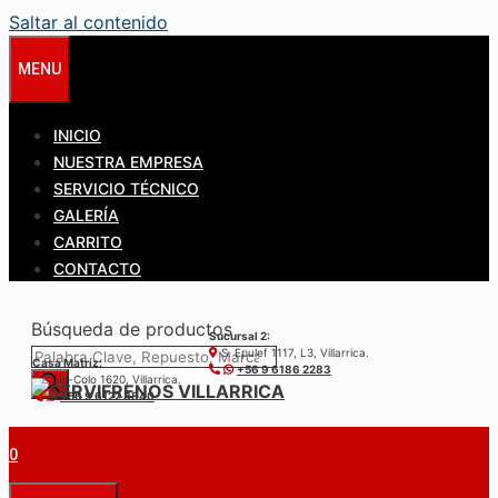
Saltar al contenido
MENU
INICIO
NUESTRA EMPRESA
SERVICIO TÉCNICO
GALERÍA
CARRITO
CONTACTO
Búsqueda de productos
Sucursal 2:
S. Epulef 1117, L3, Villarrica.
Casa Matríz:
+56 9 6186 2283
Colo-Colo 1620, Villarrica.
+56 9 6122 3840
0