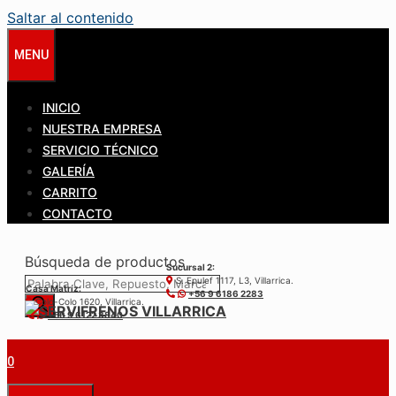
Saltar al contenido
MENU
INICIO
NUESTRA EMPRESA
SERVICIO TÉCNICO
GALERÍA
CARRITO
CONTACTO
Búsqueda de productos
Sucursal 2:
S. Epulef 1117, L3, Villarrica.
Casa Matríz:
+56 9 6186 2283
Colo-Colo 1620, Villarrica.
+56 9 6122 3840
0