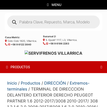
Saltar
MENU
al
contenido
Búsqueda
de
productos
Sucursal 2:
Casa Matríz:
S. Epulef 1117, L3, Villarrica.
Colo-Colo 1620, Villarrica.
+56 9 6186 2283
+56 9 6122 3840
PRODUCTOS
Inicio
/
Productos
/
DIRECCIÓN
/
Extremos-
terminales
/ TERMINAL DE DIRECCCION
DELANTERO EXTERIOR DERECHO PEUGEOT
PARTNER 1.6 2012-2017/3008 2010-2017/ 308
1.2 1.6 2.0 2008-2017/5008 1.6 2.0 2010-2016/