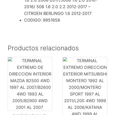
1.2
2016/ 508 1.6 2.0 2.2 2012-2017 –
1.6
CITROEN BERLINGO 1.6 2012-2017
2.0
CODIGO: 9951658
2008-
2017/5008
1.6
2.0
2010-
Productos relacionados
2016/
508
1.6
2.0
2.2
2012-
2017
-
CITROEN
BERLINGO