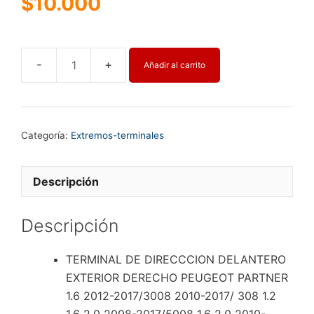
$
10.000
Añadir al carrito
TERMINAL
DE
DIRECCCION
DELANTERO
Categoría:
Extremos-terminales
EXTERIOR
DERECHO
PEUGEOT
Descripción
PARTNER
1.6
Descripción
2012-
2017/3008
TERMINAL DE DIRECCCION DELANTERO
2010-
EXTERIOR DERECHO PEUGEOT PARTNER
2017/
1.6 2012-2017/3008 2010-2017/ 308 1.2
308
1.6 2.0 2008-2017/5008 1.6 2.0 2010-