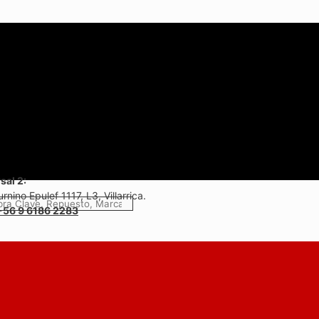
sal 2:
rnino Epulef 1117, L3, Villarrica.
+56 9 6186 2283