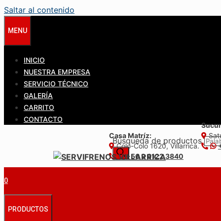
Saltar al contenido
MENU
INICIO
NUESTRA EMPRESA
SERVICIO TÉCNICO
GALERÍA
CARRITO
CONTACTO
Sucur
Casa Matríz:
Satu
Búsqueda de productos
Colo-Colo 1620, Villarrica.
+56 9 6122 3840
0
PRODUCTOS