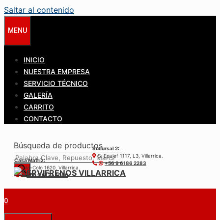
Saltar al contenido
MENU
INICIO
NUESTRA EMPRESA
SERVICIO TÉCNICO
GALERÍA
CARRITO
CONTACTO
Búsqueda de productos
Sucursal 2:
S. Epulef 1117, L3, Villarrica.
Casa Matríz:
+56 9 6186 2283
Colo-Colo 1620, Villarrica.
+56 9 6122 3840
0