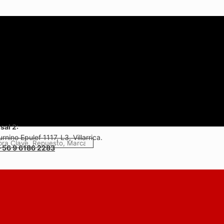
sal 2:
rnino Epulef 1117, L3, Villarrica.
+56 9 6186 2283