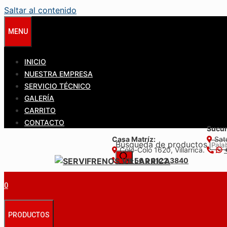
Saltar al contenido
MENU
INICIO
NUESTRA EMPRESA
SERVICIO TÉCNICO
GALERÍA
CARRITO
CONTACTO
Sucur
Casa Matríz:
Satu
Búsqueda de productos
Colo-Colo 1620, Villarrica.
+56 9 6122 3840
0
PRODUCTOS