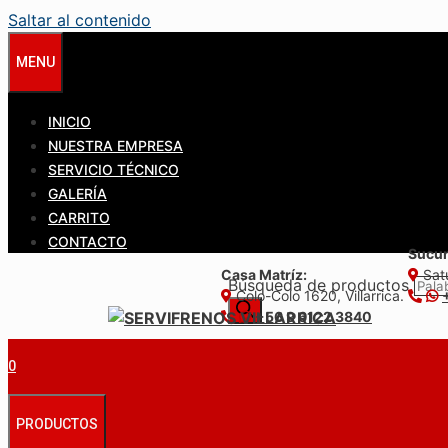
Saltar al contenido
MENU
INICIO
NUESTRA EMPRESA
SERVICIO TÉCNICO
GALERÍA
CARRITO
CONTACTO
Sucur
Casa Matríz:
Satu
Búsqueda de productos
Colo-Colo 1620, Villarrica.
+56 9 6122 3840
0
PRODUCTOS