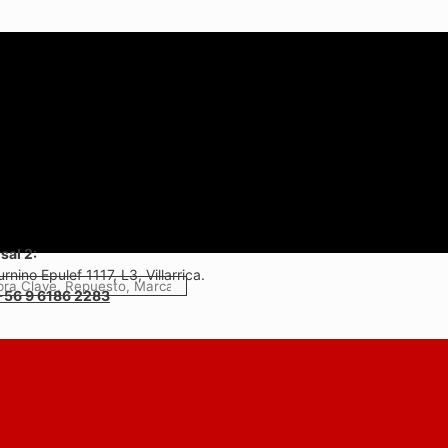
sal 2:
rnino Epulef 1117, L3, Villarrica.
+56 9 6186 2283