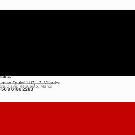
sal 2:
rnino Epulef 1117, L3, Villarrica.
+56 9 6186 2283