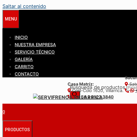
Saltar al contenido
MENU
INICIO
NUESTRA EMPRESA
SERVICIO TÉCNICO
GALERÍA
CARRITO
CONTACTO
Sucur
Casa Matríz:
Satu
Búsqueda de productos
Colo-Colo 1620, Villarrica.
+56 9 6122 3840
0
PRODUCTOS