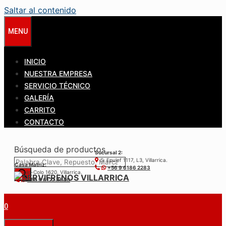
Saltar al contenido
MENU
INICIO
NUESTRA EMPRESA
SERVICIO TÉCNICO
GALERÍA
CARRITO
CONTACTO
Búsqueda de productos
Sucursal 2:
S. Epulef 1117, L3, Villarrica.
Casa Matríz:
+56 9 6186 2283
Colo-Colo 1620, Villarrica.
+56 9 6122 3840
0