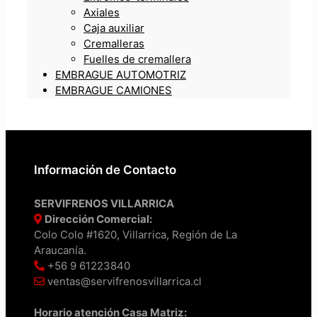
Axiales
Caja auxiliar
Cremalleras
Fuelles de cremallera
EMBRAGUE AUTOMOTRIZ
EMBRAGUE CAMIONES
Información de Contacto
SERVIFRENOS VILLARRICA
Dirección Comercial:
Colo Colo #1620, Villarrica, Región de La
Araucanía.
+56 9 61223840
ventas@servifrenosvillarrica.cl
Horario atención Casa Matriz: