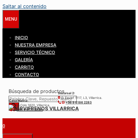
Saltar al contenido
MENU
INICIO
NUESTRA EMPRESA
SERVICIO TÉCNICO
GALERÍA
CARRITO
CONTACTO
Búsqueda de productos
Sucursal 2:
S. Epulef 1117, L3, Villarrica.
Casa Matríz:
+56 9 6186 2283
Colo-Colo 1620, Villarrica.
+56 9 6122 3840
0