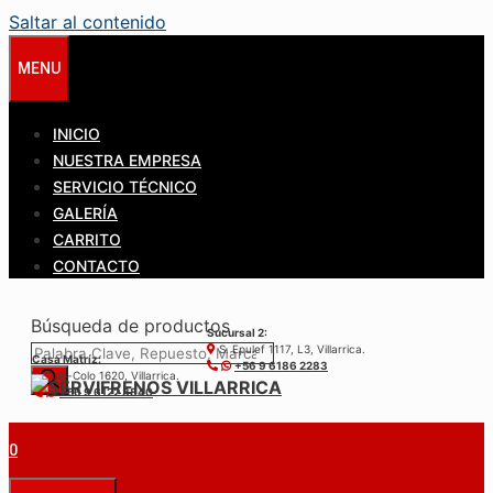
Saltar al contenido
MENU
INICIO
NUESTRA EMPRESA
SERVICIO TÉCNICO
GALERÍA
CARRITO
CONTACTO
Búsqueda de productos
Sucursal 2:
S. Epulef 1117, L3, Villarrica.
Casa Matríz:
+56 9 6186 2283
Colo-Colo 1620, Villarrica.
+56 9 6122 3840
0