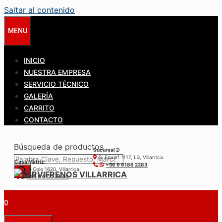
Saltar al contenido
MENU
INICIO
NUESTRA EMPRESA
SERVICIO TÉCNICO
GALERÍA
CARRITO
CONTACTO
Búsqueda de productos
Sucursal 2:
S. Epulef 1117, L3, Villarrica.
Casa Matríz:
+56 9 6186 2283
Colo-Colo 1620, Villarrica.
+56 9 6122 3840
0