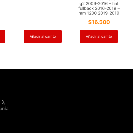
g2 2009-2016 – fiat
fullback 2016-2019 –
ram 1200 2019-2019
$
16.500
Añadir al carrito
Añadir al carrito
 3,
anía.