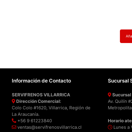
Añad
Información de Contacto
Sucursal 
SERVIFRENOS VILLARRICA
Sucursal 
Dirección Comercial:
Av. Quilín 
Colo Colo #1620, Villarrica, Región de
Metropolita
La Araucanía.
+56 9 61223840
Horario ate
ventas@servifrenosvillarrica.cl
Lunes a V