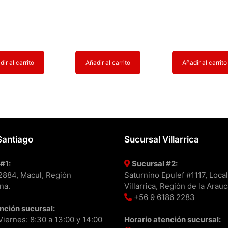
ir al carrito
Añadir al carrito
Añadir al carrito
Santiago
Sucursal Villarrica
#1:
Sucursal #2:
#2884, Macul, Región
Saturnino Epulef #1117, Local
na.
Villarrica, Región de la Arauc
+56 9 6186 2283
nción sucursal:
iernes: 8:30 a 13:00 y 14:00
Horario atención sucursal: