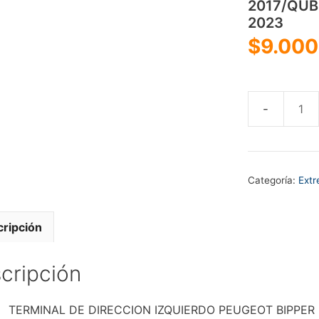
2017/QUB
2023
$
9.000
TERMINAL
DE
DIRECCION
IZQUIERDO
Categoría:
Extr
PEUGEOT
BIPPER
2011-
ripción
2018
-
cripción
CITROEN
NEMO
TERMINAL DE DIRECCION IZQUIERDO PEUGEOT BIPPER 2
2008-